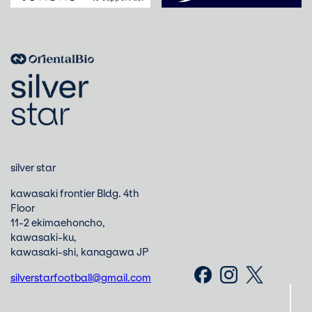
silver star
kawasaki frontier Bldg. 4th
Floor
11-2 ekimaehoncho,
kawasaki-ku,
kawasaki-shi, kanagawa JP
silverstarfootball@gmail.com